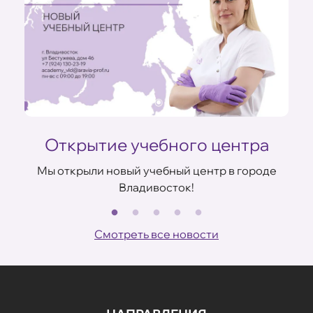
Открытие учебного центра
Мы открыли новый учебный центр в городе
Владивосток!
В
ов
Смотреть все новости