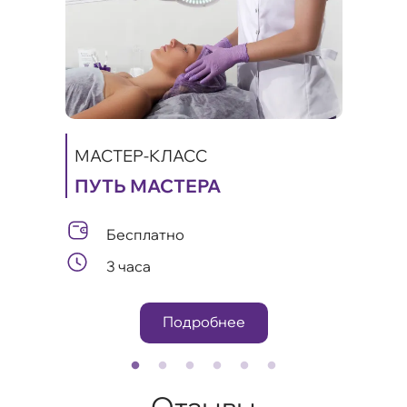
МАСТЕР-КЛАСС
ПУТЬ МАСТЕРА
МАС
ИКИ
КА
Бесплатно
А
ЛИФ
3 часа
ОМ
Подробнее
Отзывы