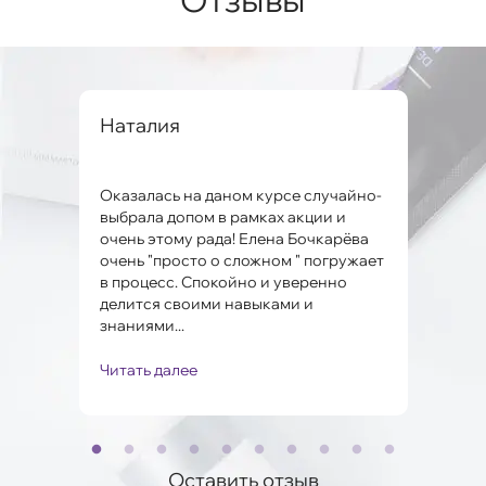
вна
Наталия
Але
Оказалась на даном курсе случайно-
Заме
ко и
выбрала допом в рамках акции и
мног
очень этому рада! Елена Бочкарёва
проб
очень "просто о сложном " погружает
Поня
в процесс. Спокойно и уверенно
Мари
.
делится своими навыками и
полу
знаниями...
Читать далее
Чита
Оставить отзыв