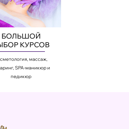
БОЛЬШОЙ
ЫБОР КУРСОВ
сметология, массаж,
аринг, SPA-маникюр и
педикюр