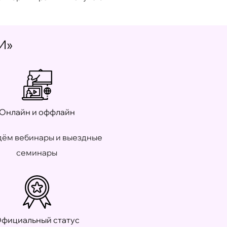
И»
Онлайн и оффлайн
ём вебинары и выездные
семинары
фициальный статус