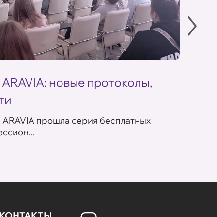
 ARAVIA: новые протоколы,
Летн
ти
ARAV
в ARAVIA прошла серия бесплатных
В сет
ссион...
летних
КОНТАКТЫ