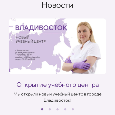
Новости
Открытие учебного центра
Мы открыли новый учебный центр в городе
Владивосток!
В
ов