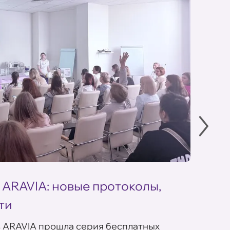
 ARAVIA: новые протоколы,
Летн
ти
ARAV
в ARAVIA прошла серия бесплатных
В сет