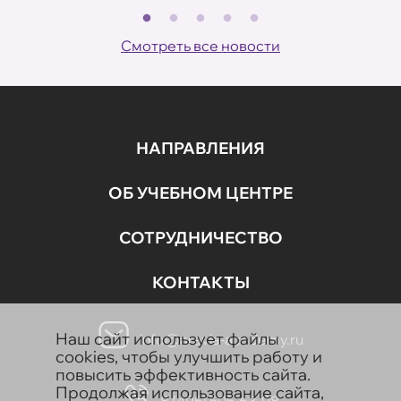
В
ов
Смотреть все новости
НАПРАВЛЕНИЯ
ОБ УЧЕБНОМ ЦЕНТРЕ
СОТРУДНИЧЕСТВО
КОНТАКТЫ
Наш сайт использует файлы
info@aravia-academy.ru
cookies, чтобы улучшить работу и
повысить эффективность сайта.
Продолжая использование сайта,
8 (495) 505-63-98