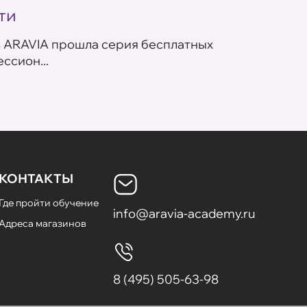
ти
ARAV
в ARAVIA прошла серия бесплатных
В сет
ссион...
летних
КОНТАКТЫ
Где пройти обучение
info@aravia-academy.ru
Адреса магазинов
8 (495) 505-63-98