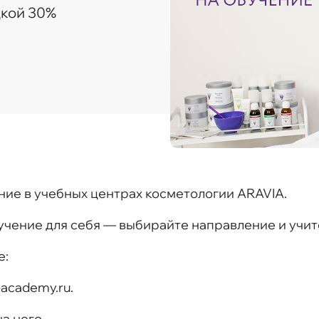
дкой 30%
ние в учебных центрах косметологии ARAVIA.
чение для себя — выбирайте направление и учите
е:
-academy.ru.
а него.