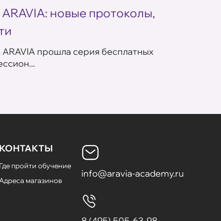
 ARAVIA: новые протоколы,
Летн
ти
ARAV
в ARAVIA прошла серия бесплатных
В сет
ссион...
летних
КОНТАКТЫ
Где пройти обучение
info@aravia-academy.ru
Адреса магазинов
8 (495) 505-63-98