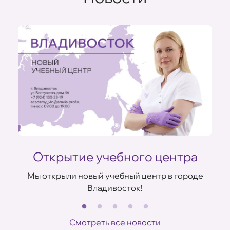
Открытие учебного центра
Мы открыли новый учебный центр в городе
Владивосток!
В
ов
Смотреть все новости