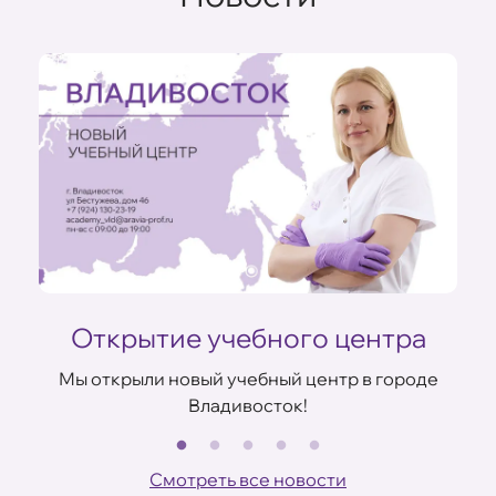
Открытие учебного центра
Мы открыли новый учебный центр в городе
Владивосток!
В
ов
Смотреть все новости