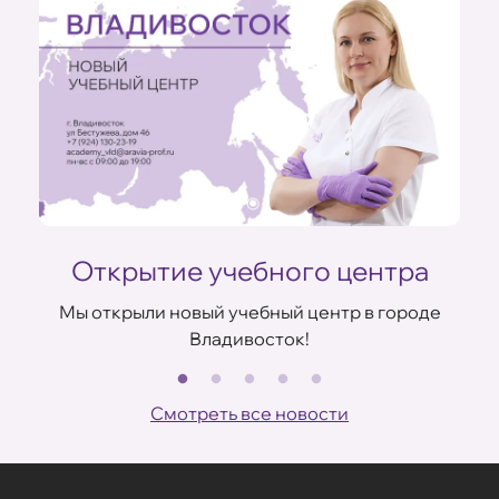
Открытие учебного центра
Мы открыли новый учебный центр в городе
Владивосток!
В
ов
Смотреть все новости