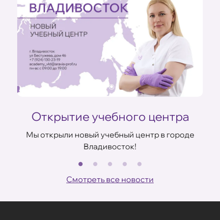
Открытие учебного центра
Мы открыли новый учебный центр в городе
Владивосток!
В
ов
Смотреть все новости