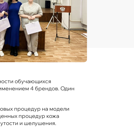
ности обучающихся
именением 4 брендов. Один
довых процедур на модели
еденных процедур кожа
нутости и шелушения.