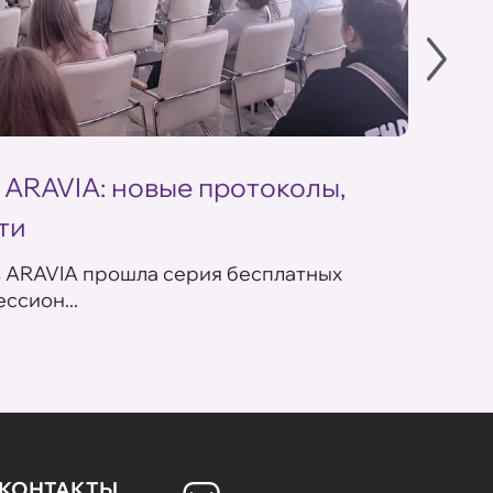
 ARAVIA: новые протоколы,
Летн
ти
ARAV
в ARAVIA прошла серия бесплатных
В сет
ссион...
летних
КОНТАКТЫ