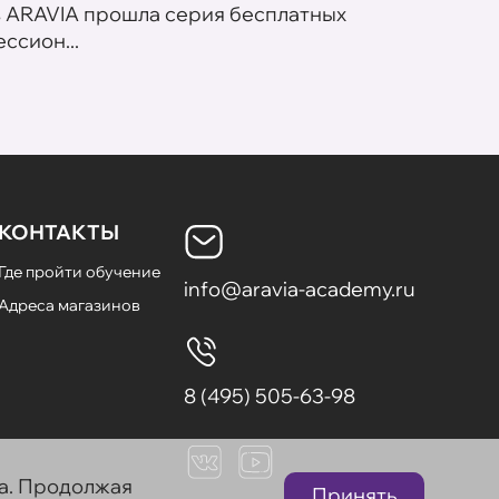
в ARAVIA прошла серия бесплатных
В сет
ссион...
летних
КОНТАКТЫ
Где пройти обучение
info@aravia-academy.ru
Адреса магазинов
8 (495) 505-63-98
та. Продолжая
Принять