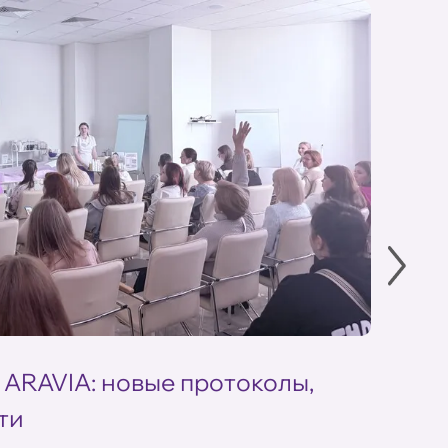
 ARAVIA: новые протоколы,
Летн
ти
ARAV