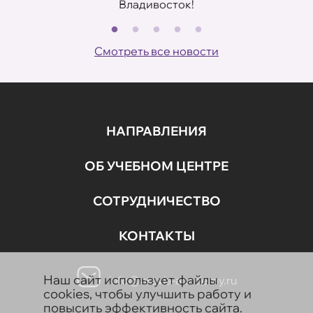
Владивосток!
В
ов
Смотреть все новости
НАПРАВЛЕНИЯ
ОБ УЧЕБНОМ ЦЕНТРЕ
СОТРУДНИЧЕСТВО
КОНТАКТЫ
Наш сайт использует файлы
info@aravia-academy.ru
cookies, чтобы улучшить работу и
повысить эффективность сайта.