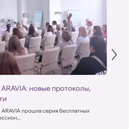
 ARAVIA: новые протоколы,
Летн
ти
ARAV
в ARAVIA прошла серия бесплатных
В сет
ссион...
летних