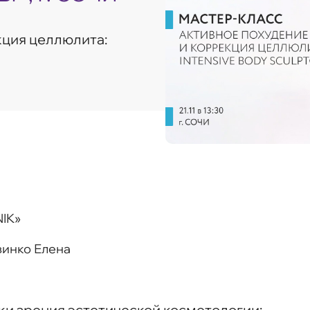
кция целлюлита:
IK»
инко Елена
ки зрения эстетической косметологии;