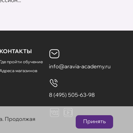
ссион...
летних
КОНТАКТЫ
Где пройти обучение
info@aravia-academy.ru
Адреса магазинов
8 (495) 505-63-98
та. Продолжая
Принять