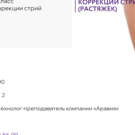
класс
ррекции стрий
00
 2
технолог-преподаватель компании «Аравия»
3-56-99