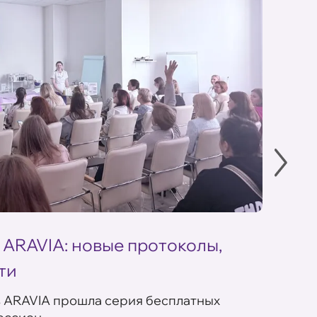
 ARAVIA: новые протоколы,
Летн
ти
ARAV
в ARAVIA прошла серия бесплатных
В сет