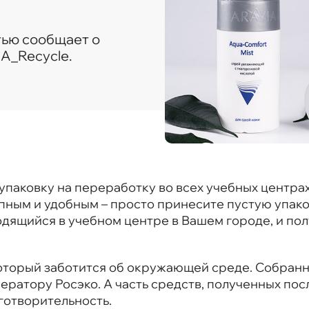
тью сообщает о
A_Recycle.
упаковку на переработку во всех учебных центрах
упным и удобным – просто принесите пустую упак
дящийся в учебном центре в Вашем городе, и полу
оторый заботится об окружающей среде. Собран
ператору
Росэко
. А часть средств, полученных по
готворительность.