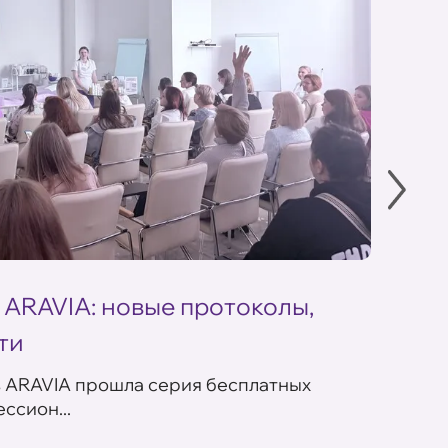
 ARAVIA: новые протоколы,
Летн
ти
ARAV
в ARAVIA прошла серия бесплатных
В сет
ссион...
летних