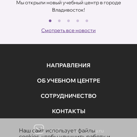
Мы открыли новый учебный центр в городе
Владивосток!
В
ов
Смотреть все новости
НАПРАВЛЕНИЯ
ОБ УЧЕБНОМ ЦЕНТРЕ
СОТРУДНИЧЕСТВО
КОНТАКТЫ
Наш сайт использует файлы
info@aravia-academy.ru
cookies, чтобы улучшить работу и