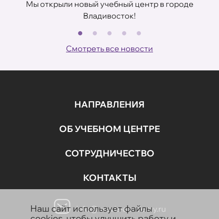
Мы открыли новый учебный центр в городе
Владивосток!
В
ов
Смотреть все новости
НАПРАВЛЕНИЯ
ОБ УЧЕБНОМ ЦЕНТРЕ
СОТРУДНИЧЕСТВО
КОНТАКТЫ
Наш сайт использует файлы
info@aravia-academy.ru
cookies, чтобы улучшить работу и