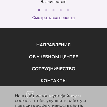
Владивосток!
В
ов
Смотреть все новости
НАПРАВЛЕНИЯ
ОБ УЧЕБНОМ ЦЕНТРЕ
СОТРУДНИЧЕСТВО
КОНТАКТЫ
Наш сайт использует файлы
info@aravia-academy.ru
cookies, чтобы улучшить работу и
повысить эффективность сайта.