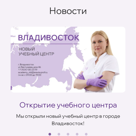
Новости
Открытие учебного центра
Мы открыли новый учебный центр в городе
Владивосток!
В
ов