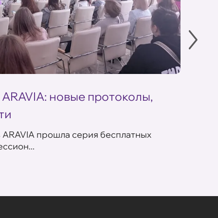
 ARAVIA: новые протоколы,
Летн
ти
ARAV
в ARAVIA прошла серия бесплатных
В сет
ссион...
летних