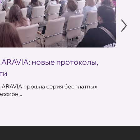
 ARAVIA: новые протоколы,
Летн
ти
ARAV
в ARAVIA прошла серия бесплатных
В сет
ссион...
летних