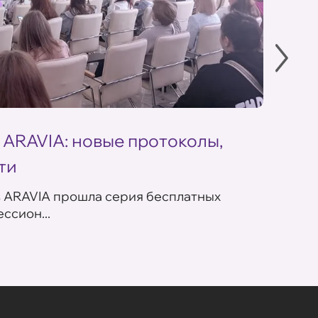
 ARAVIA: новые протоколы,
Летн
ти
ARAV
в ARAVIA прошла серия бесплатных
В сет
ссион...
летних