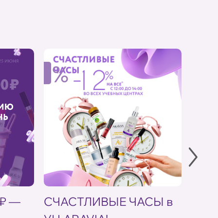
%
%
 ₽ —
СЧАСТЛИВЫЕ ЧАСЫ в
Скид