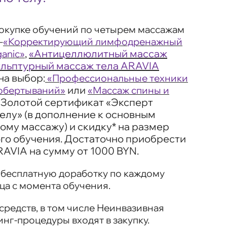
окупке обучений по четырем массажам
–
«Корректирующий лимфодренажный
,
«Антицеллюлитный массаж
anic»
льптурный массаж тела ARAVIA
на выбор:
«Профессиональные техники
или
–обертываний»
«Массаж спины и
е Золотой сертификат «Эксперт
елу» (в дополнение к основным
ому массажу) и скидку* на размер
ого обучения. Достаточно приобрести
AVIA на сумму от 1000 BYN.
 бесплатную доработку по каждому
ца с момента обучения.
редств, в том числе Неинвазивная
нг-процедуры входят в закупку.