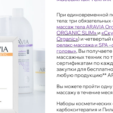
При единовременной п
тела: три обязательных 
массаж тела ARAVIA Org
ORGANIC SLIM»
и
«Ску
Organic»
) и четвертый 
релакс-массажа и SPA 
, Вы получает
головы»
массажных техник по т
сертификатам по кажд
закупки для бесплатн
любую продукцию** AR
Вы можете пройти одну
массажу в течение меся
Наборы косметических с
карбокситерапия и Пили