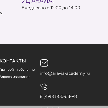
УЦ ARAVIA!
кос
Eжедневно с 12:00 до 14:00
По пр
A!
КОНТАКТЫ
Где пройти обучение
info@aravia-academy.ru
Адреса магазинов
8 (495) 505-63-98