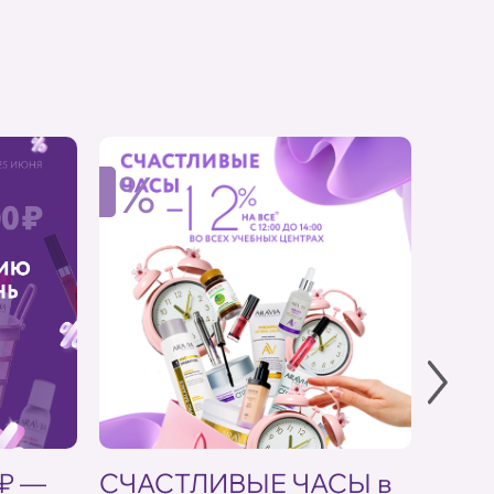
%
%
 ₽ —
СЧАСТЛИВЫЕ ЧАСЫ в
Скид