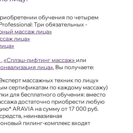
риобретении обучения по четырем
rofessional: Три обязательных -
рный массаж лица»
ссаж лица»
лица»
,
«Сплэш-лифтинг массаж»
или
сонвализация лица»
, Вы получаете:
Эксперт массажных техник по лицу»
ным сертификатам по каждому массажу)
упки для бесплатного обучения: вместо
массажа достаточно приобрести
любую
цию*
ARAVIA на сумму от 17 000 руб.
средств, неинвазивная
боновый пилинг-комплекс входят