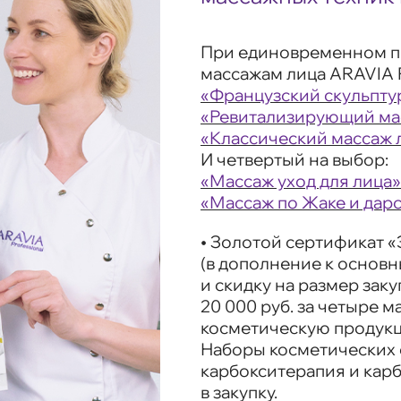
При единовременном п
массажам лица ARAVIA P
«Французский скульпту
«Ревитализирующий ма
«Классический массаж 
И четвертый на выбор:
«Массаж уход для лица»
«Массаж по Жаке и дар
•
Золотой сертификат
«
(в дополнение к основ
и скидку на размер зак
20 000 руб. за четыре 
косметическую продук
Наборы косметических 
карбокситерапия и кар
в закупку.