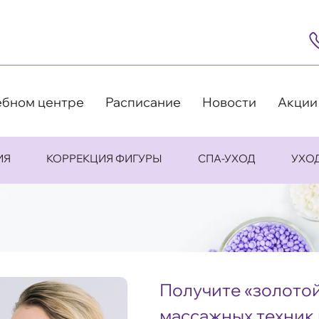
8
(4
5
63
9
ебном центре
Расписание
Новости
Акции
ИЯ
КОРРЕКЦИЯ ФИГУРЫ
СПА-УХОД
УХО
Получите «золотой
массажных техник 