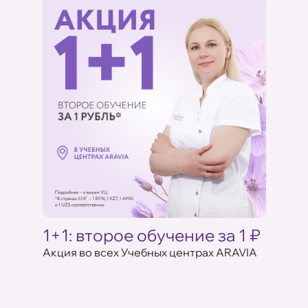
Ц
1+1: второе обучение за 1 ₽
Акци
ARAV
Акция во всех Учебных центрах ARAVIA
аказе
17 июля 