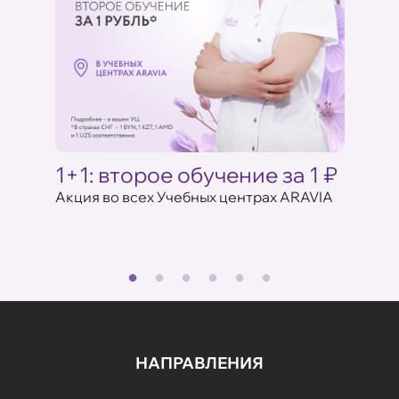
Ц
1+1: второе обучение за 1 ₽
Акци
ARAV
Акция во всех Учебных центрах ARAVIA
аказе
17 июля 
НАПРАВЛЕНИЯ